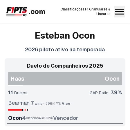
.com
Classificações F1 Granulares &
Lineares
Esteban
Ocon
2026
piloto ativo na temporada
Duelo de Companheiros 2025
Haas
Ocon
11
7.9
%
Duelos
GAP Ratio
:
Bearman
7
wins
-
396
Vice
.
97
PTS
Ocon
4
Vencedor
Vitórias
431
.
08
PTS