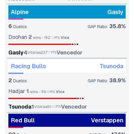
Alpine
Gasly
6
35.8
%
Duelos
GAP Ratio
:
Doohan
2
wins
-
152
Vice
72
PTS
Gasly
4
Vencedor
Vitórias
237
77
PTS
Racing Bulls
Tsunoda
2
38.9
%
Duelos
GAP Ratio
:
Hadjar
1
wins
-
55
Vice
.
96
PTS
Tsunoda
1
Vencedor
Vitórias
91
.
55
PTS
Red Bull
Verstappen