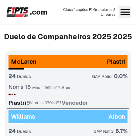
.com
Classificações F1 Granulares &
Lineares
Duelo de Companheiros 2025
2025
McLaren
Piastri
24
0.0
%
Duelos
GAP Ratio
:
Norris
15
wins
-
1969
Vice
.
93
PTS
Piastri
9
Vencedor
Vitórias
1970
.
62
PTS
Williams
Albon
24
6.7
%
Duelos
GAP Ratio
: