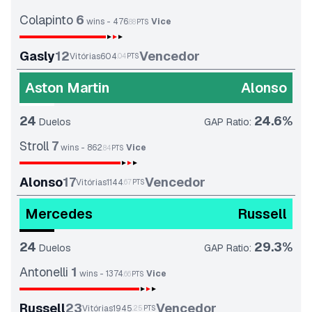
Colapinto
6
wins
-
476
Vice
.
88
PTS
Gasly
12
Vencedor
Vitórias
604
.
04
PTS
Aston Martin
Alonso
24
24.6
%
Duelos
GAP Ratio
:
Stroll
7
wins
-
862
Vice
.
84
PTS
Alonso
17
Vencedor
Vitórias
1144
.
67
PTS
Mercedes
Russell
24
29.3
%
Duelos
GAP Ratio
:
Antonelli
1
wins
-
1374
Vice
.
66
PTS
Russell
23
Vencedor
Vitórias
1945
.
25
PTS