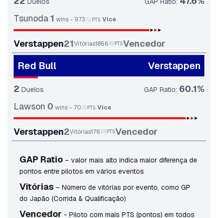
22
47.6
%
Duelos
GAP Ratio
:
Tsunoda
1
wins
-
973
Vice
72
PTS
Verstappen
21
Vencedor
Vitórias
1856
.
49
PTS
Red Bull
Verstappen
2
60.1
%
Duelos
GAP Ratio
:
Lawson
0
wins
-
70
Vice
.
33
PTS
Verstappen
2
Vencedor
Vitórias
176
.
28
PTS
GAP Ratio
–
valor mais alto indica maior diferença de
pontos entre pilotos em vários eventos
Vitórias
–
Número de vitórias por evento, como GP
do Japão (Corrida & Qualificação)
Vencedor
-
Piloto com mais PTS (pontos) em todos