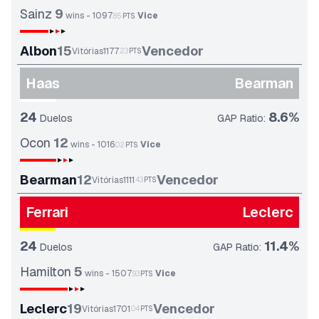
Sainz
9
wins
-
1097
Vice
.
85
PTS
Albon
15
Vencedor
Vitórias
1177
.
23
PTS
Haas
Bearman
24
8.6
%
Duelos
GAP Ratio
:
Ocon
12
wins
-
1016
Vice
.
02
PTS
Bearman
12
Vencedor
Vitórias
1111
.
43
PTS
Ferrari
Leclerc
24
11.4
%
Duelos
GAP Ratio
:
Hamilton
5
wins
-
1507
Vice
.
93
PTS
Leclerc
19
Vencedor
Vitórias
1701
.
04
PTS