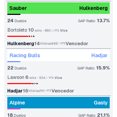
Sauber
Hulkenberg
24
13.7
%
Duelos
GAP Ratio
:
Bortoleto
10
wins
-
860
Vice
.
02
PTS
Hulkenberg
14
Vencedor
Vitórias
996
70
PTS
Racing Bulls
Hadjar
22
15.9
%
Duelos
GAP Ratio
:
Lawson
6
wins
-
934
Vice
.
57
PTS
Hadjar
16
Vencedor
Vitórias
1111
.
81
PTS
Alpine
Gasly
18
21.1
%
Duelos
GAP Ratio
: