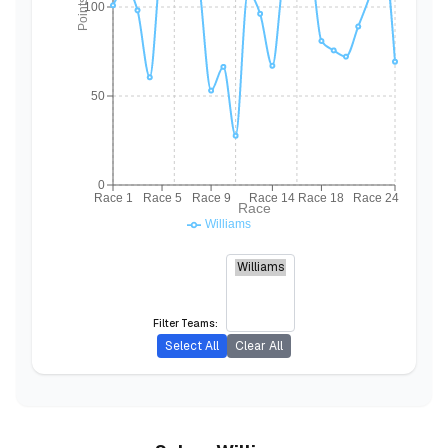
Points
100
50
0
Race 1
Race 5
Race 9
Race 14
Race 18
Race 24
Race
Williams
Filter Teams:
Select All
Clear All