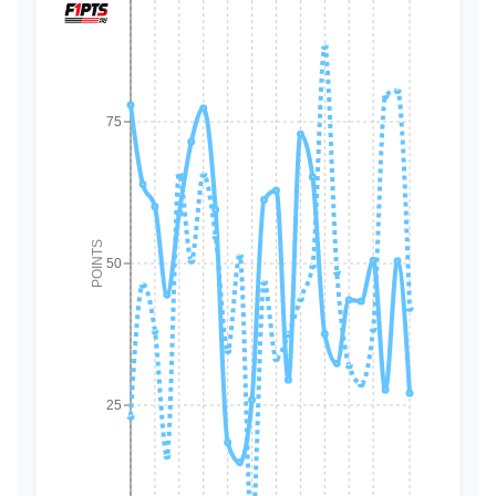
75
POINTS
50
25