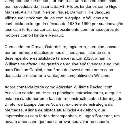
Campeonatos de Pilotos, tornando-se uma das equipes mais
bem-sucedidas da história da F1. Pilotos lendários como Nigel
Mansell, Alain Prost, Nelson Piquet, Damon Hill e Jacques
Villeneuve venceram títulos com a equipe. A Williams era
conhecida ao longo da década de 1980 e 1990 por sua inovação
técnica e fortes parcerias, especialmente com fornecedores de
motores como Honda e Renault.
Com sede em Grove, Oxfordshire, Inglaterra, a equipe passou
por um período desafiador nos últimos anos, lutando com
desempenho e estabilidade financeira. Em 2020, a família
Williams se afastou da gestão da equipe após vender a equipe
para Dorilton Capital, uma firma de investimento americana
dedicada a restaurar a vantagem competitiva da Williams.
Agora comercializada como Atlassian Williams Racing, com
Atlassian sendo um de seus principais patrocinadores, a equipe
está passando por uma fase de reconstrução sob a liderança do
Diretor de Equipe James Vowles, ex-chefe de estratégia da
Mercedes. A linha de pilotos atual inclui Alex Albon, que
impressionou com fortes desempenhos, e Logan Sargeant, um
novato americano que busca provar seu valor no esporte.