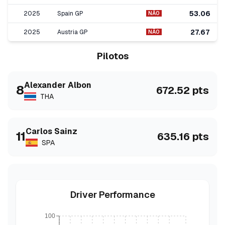
53.06
2025
Spain GP
NÃO
27.67
2025
Austria GP
NÃO
Pilotos
Alexander
Albon
8
672.52
pts
THA
Carlos
Sainz
11
635.16
pts
SPA
Driver Performance
100