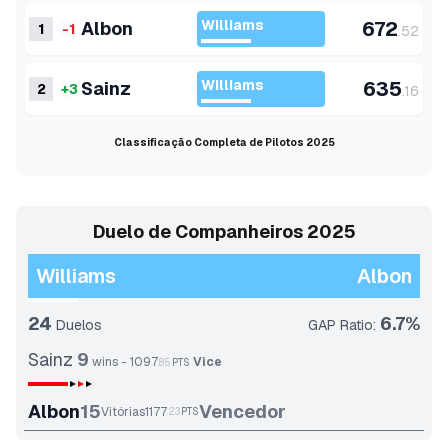
Williams
672
Albon
1
-1
.
52
Williams
635
Sainz
2
+3
.
16
Classificação Completa de Pilotos 2025
Duelo de Companheiros 2025
Williams
Albon
24
6.7
%
Duelos
GAP Ratio
:
Sainz
9
wins
-
1097
Vice
.
85
PTS
Albon
15
Vencedor
Vitórias
1177
.
23
PTS