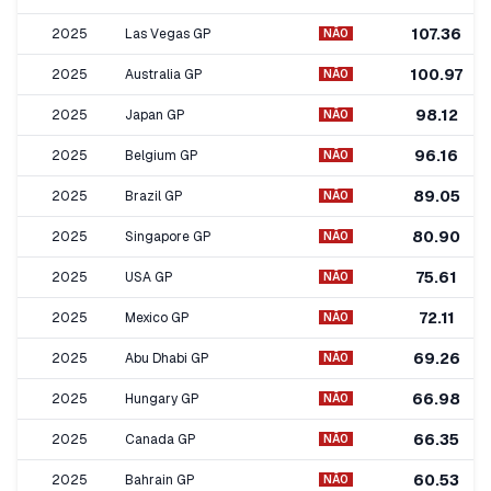
107.36
2025
Las Vegas GP
NÃO
100.97
2025
Australia GP
NÃO
98.12
2025
Japan GP
NÃO
96.16
2025
Belgium GP
NÃO
89.05
2025
Brazil GP
NÃO
80.90
2025
Singapore GP
NÃO
75.61
2025
USA GP
NÃO
72.11
2025
Mexico GP
NÃO
69.26
2025
Abu Dhabi GP
NÃO
66.98
2025
Hungary GP
NÃO
66.35
2025
Canada GP
NÃO
60.53
2025
Bahrain GP
NÃO