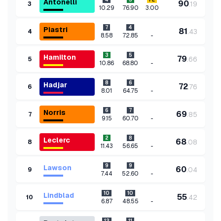
Antonelli
90
.
19
3
10.29
76.90
3.00
7
4
Piastri
81
.
43
4
-
8.58
72.85
3
5
Hamilton
79
.
66
5
-
10.86
68.80
8
6
Hadjar
72
.
76
6
-
8.01
64.75
6
7
Norris
69
.
85
7
-
9.15
60.70
2
8
Leclerc
68
.
08
8
-
11.43
56.65
9
9
Lawson
60
.
04
9
-
7.44
52.60
10
10
Lindblad
55
.
42
10
-
6.87
48.55
12
11