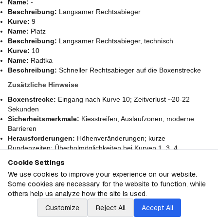
Name:
-
Beschreibung:
Langsamer Rechtsabieger
Kurve:
9
Name:
Platz
Beschreibung:
Langsamer Rechtsabieger, technisch
Kurve:
10
Name:
Radtka
Beschreibung:
Schneller Rechtsabieger auf die Boxenstrecke
Zusätzliche Hinweise
Boxenstrecke:
Eingang nach Kurve 10; Zeitverlust ~20-22
Sekunden
Sicherheitsmerkmale:
Kiesstreifen, Auslaufzonen, moderne
Barrieren
Herausforderungen:
Höhenveränderungen; kurze
Rundenzeiten; Überholmöglichkeiten bei Kurven 1, 3, 4
Cookie Settings
Über
Austria GP
We use cookies to improve your experience on our website.
Some cookies are necessary for the website to function, while
© F1PTS.com
2026
F1 Granular Linear Rankings
others help us analyze how the site is used.
Customize
Reject All
Accept All
Manage Cookie Preferences