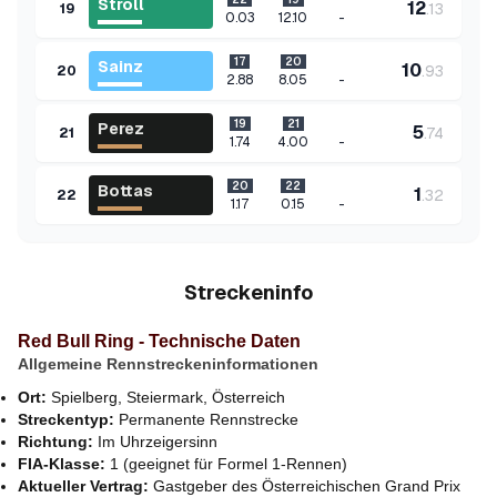
Stroll
12
.
13
19
-
0.03
12.10
17
20
Sainz
10
.
93
20
-
2.88
8.05
19
21
Perez
5
.
74
21
-
1.74
4.00
20
22
Bottas
1
.
32
22
-
1.17
0.15
Streckeninfo
Red Bull Ring - Technische Daten
Allgemeine Rennstreckeninformationen
Ort:
Spielberg, Steiermark, Österreich
Streckentyp:
Permanente Rennstrecke
Richtung:
Im Uhrzeigersinn
FIA-Klasse:
1 (geeignet für Formel 1-Rennen)
Aktueller Vertrag:
Gastgeber des Österreichischen Grand Prix