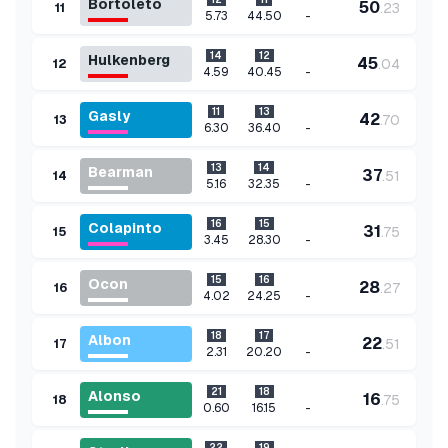
Bortoleto
50
.
23
11
-
5.73
44.50
14
12
Hulkenberg
45
.
04
12
-
4.59
40.45
11
13
Gasly
42
.
70
13
-
6.30
36.40
13
14
Bearman
37
.
51
14
-
5.16
32.35
16
15
Colapinto
31
.
75
15
-
3.45
28.30
15
16
Ocon
28
.
27
16
-
4.02
24.25
18
17
Albon
22
.
51
17
-
2.31
20.20
21
18
Alonso
16
.
75
18
-
0.60
16.15
22
19