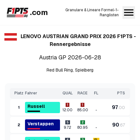
.com
Granulare & Lineare Formel-1-
Ranglisten
LENOVO AUSTRIAN GRAND PRIX 2026
F1PTS -
Rennergebnisse
Austria GP
2026-06-28
Red Bull Ring
,
Spielberg
Platz
Fahrer
QUAL
RACE
FL
PTS
1
1
Russell
97
.
00
1
-
12.00
85.00
5
2
Verstappen
90
.
67
2
-
9.72
80.95
4
3
FL