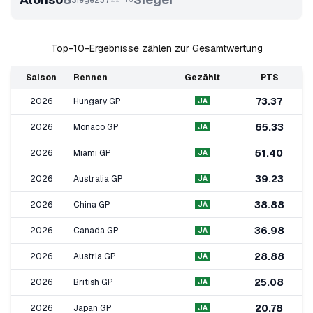
Siege
237
Top-10-Ergebnisse zählen zur Gesamtwertung
Saison
Rennen
Gezählt
PTS
73.37
2026
Hungary GP
JA
65.33
2026
Monaco GP
JA
51.40
2026
Miami GP
JA
39.23
2026
Australia GP
JA
38.88
2026
China GP
JA
36.98
2026
Canada GP
JA
28.88
2026
Austria GP
JA
25.08
2026
British GP
JA
20.78
2026
Japan GP
JA