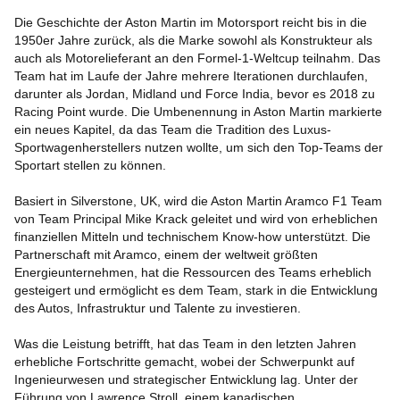
Die Geschichte der Aston Martin im Motorsport reicht bis in die
1950er Jahre zurück, als die Marke sowohl als Konstrukteur als
auch als Motorelieferant an den Formel-1-Weltcup teilnahm. Das
Team hat im Laufe der Jahre mehrere Iterationen durchlaufen,
darunter als Jordan, Midland und Force India, bevor es 2018 zu
Racing Point wurde. Die Umbenennung in Aston Martin markierte
ein neues Kapitel, da das Team die Tradition des Luxus-
Sportwagenherstellers nutzen wollte, um sich den Top-Teams der
Sportart stellen zu können.
Basiert in Silverstone, UK, wird die Aston Martin Aramco F1 Team
von Team Principal Mike Krack geleitet und wird von erheblichen
finanziellen Mitteln und technischem Know-how unterstützt. Die
Partnerschaft mit Aramco, einem der weltweit größten
Energieunternehmen, hat die Ressourcen des Teams erheblich
gesteigert und ermöglicht es dem Team, stark in die Entwicklung
des Autos, Infrastruktur und Talente zu investieren.
Was die Leistung betrifft, hat das Team in den letzten Jahren
erhebliche Fortschritte gemacht, wobei der Schwerpunkt auf
Ingenieurwesen und strategischer Entwicklung lag. Unter der
Führung von Lawrence Stroll, einem kanadischen