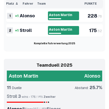
Platz
Δ
Fahrer
Team
PUNKTE
Aston Martin
228
Alonso
1
+1
.
76
Aston Martin
175
Stroll
2
+1
.
62
Komplette Fahrerwertung 2025
Teamduell 2025
Aston Martin
Alonso
11
25.7
%
Duelle
Abstand
:
Stroll
3
wins
-
176
Zweiter
.
37
PTS
Alonso
8
Sieger
.
22
PTS