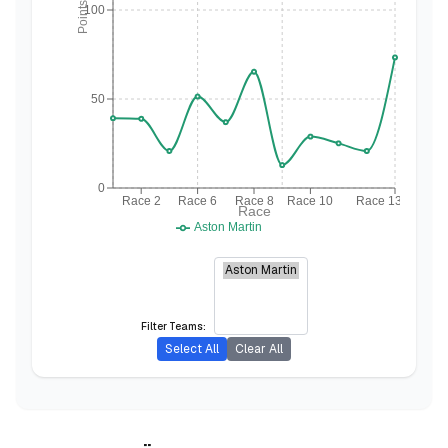
Points
100
50
0
Race 2
Race 6
Race 8
Race 10
Race 13
Race
Aston Martin
Filter Teams:
Select All
Clear All