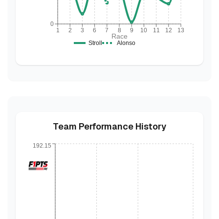
0
1
2
3
6
7
8
9
10
11
12
13
Race
Stroll
Alonso
Team Performance History
192.15