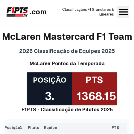
.com
Classificações F1 Granulares &
Lineares
McLaren Mastercard F1 Team
2026
Classificação de Equipes 2025
McLaren
Pontos da Temporada
PTS
POSIÇÃO
3
.
1368.15
F1PTS - Classificação de Pilotos 2025
Posição
Δ
Piloto
Equipe
PTS