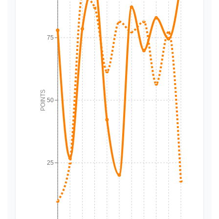
75
POINTS
50
25