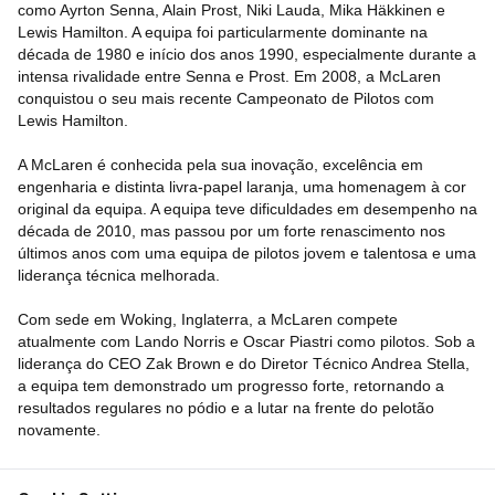
como Ayrton Senna, Alain Prost, Niki Lauda, Mika Häkkinen e
Lewis Hamilton. A equipa foi particularmente dominante na
década de 1980 e início dos anos 1990, especialmente durante a
intensa rivalidade entre Senna e Prost. Em 2008, a McLaren
conquistou o seu mais recente Campeonato de Pilotos com
Lewis Hamilton.
A McLaren é conhecida pela sua inovação, excelência em
engenharia e distinta livra-papel laranja, uma homenagem à cor
original da equipa. A equipa teve dificuldades em desempenho na
década de 2010, mas passou por um forte renascimento nos
últimos anos com uma equipa de pilotos jovem e talentosa e uma
liderança técnica melhorada.
Com sede em Woking, Inglaterra, a McLaren compete
atualmente com Lando Norris e Oscar Piastri como pilotos. Sob a
liderança do CEO Zak Brown e do Diretor Técnico Andrea Stella,
a equipa tem demonstrado um progresso forte, retornando a
resultados regulares no pódio e a lutar na frente do pelotão
novamente.
Com o seu rico património, uma base de fãs apaixonada e um