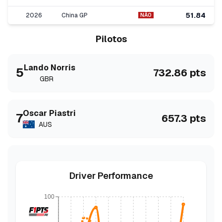
51.84
2026
China GP
NÃO
Pilotos
Lando
Norris
5
732.86
pts
GBR
Oscar
Piastri
7
657.3
pts
AUS
Driver Performance
100