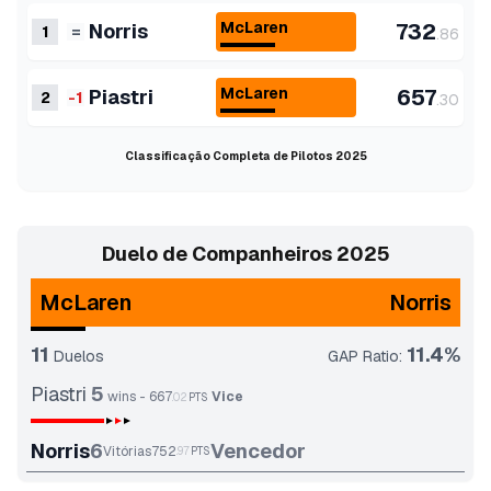
McLaren
732
Norris
1
=
.
86
McLaren
657
Piastri
2
-1
.
30
Classificação Completa de Pilotos 2025
Duelo de Companheiros 2025
McLaren
Norris
11
11.4
%
Duelos
GAP Ratio
:
Piastri
5
wins
-
667
Vice
.
02
PTS
Norris
6
Vencedor
Vitórias
752
.
97
PTS