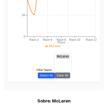
50
0
Race 2
Race 6
Race 8
Race 10
Race 13
Race
McLaren
Filter Teams:
Select All
Clear All
Sobre:
McLaren