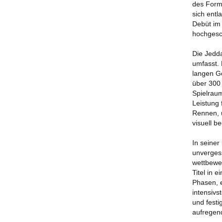
des Forme
sich entl
Debüt im 
hochgesc
Die Jedda
umfasst. 
langen G
über 300 
Spielrau
Leistung 
Rennen, 
visuell b
In seiner
unverges
wettbewe
Titel in
Phasen, 
intensiv
und fest
aufregend