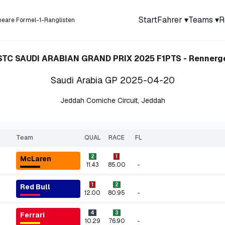
Start
Fahrer
▾
Teams
▾
R
ineare Formel-1-Ranglisten
STC SAUDI ARABIAN GRAND PRIX 2025
F1PTS - Rennerg
Saudi Arabia GP
2025-04-20
Jeddah Corniche Circuit
,
Jeddah
Team
QUAL
RACE
FL
2
1
McLaren
-
11.43
85.00
1
2
Red Bull
-
12.00
80.95
4
3
Ferrari
-
10.29
76.90