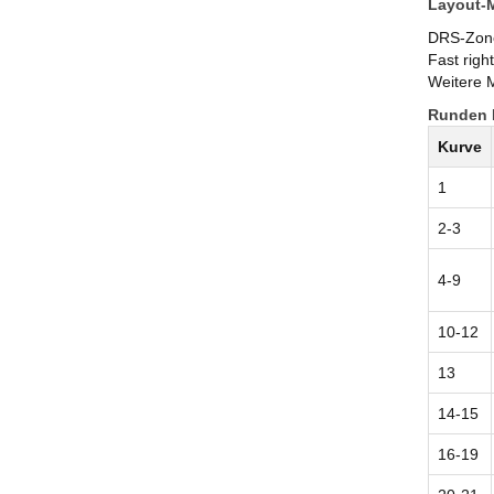
Layout-
DRS-Zone
Fast righ
Weitere 
Runden D
Kurve
1
2-3
4-9
10-12
13
14-15
16-19