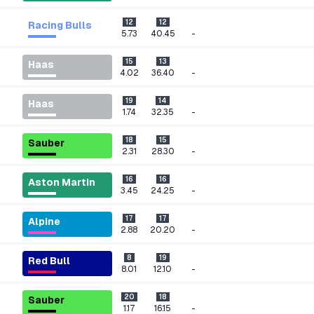
12
12
Racing Bulls
-
5.73
40.45
15
13
Haas
-
4.02
36.40
19
14
Haas
-
1.74
32.35
18
15
Sauber
-
2.31
28.30
16
16
Aston Martin
-
3.45
24.25
17
17
Alpine
-
2.88
20.20
8
19
Red Bull
-
8.01
12.10
20
18
Sauber
-
1.17
16.15