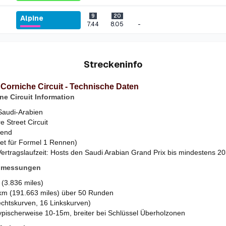
9
20
Alpine
-
7.44
8.05
Streckeninfo
Corniche Circuit - Technische Daten
ne Circuit Information
Saudi-Arabien
 Street Circuit
fend
et für Formel 1 Rennen)
Vertragslaufzeit: Hosts den Saudi Arabian Grand Prix bis mindestens 2
bmessungen
(3.836 miles)
km (191.663 miles) über 50 Runden
chtskurven, 16 Linkskurven)
 typischerweise 10-15m, breiter bei Schlüssel Überholzonen