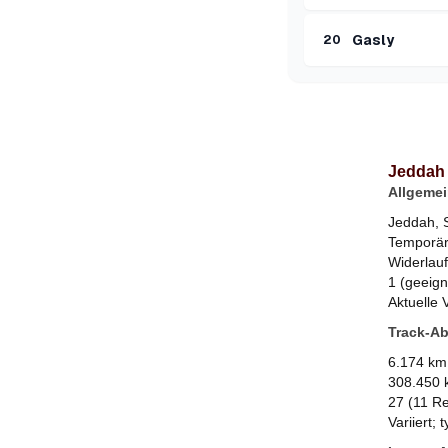
Gasly
20
Jeddah 
Allgemei
Jeddah, 
Temporäre
Widerlau
1 (geeign
Aktuelle 
Track-A
6.174 km 
308.450 
27 (11 Re
Variiert;