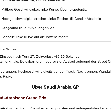
Schnelle rechte-linke, DRS-Zone-Einstieg
Mittlere Geschwindigkeit linke Kurve, Überholspotential
Hochgeschwindigkeitsrechte-Linke-Rechte, fließender Abschnitt
Langsame linke Kurve, enger Apex
Schnelle linke Kurve auf die Boxeneinfahrt
che Notizen
 Einstieg nach Turn 27; Zeitverlust ~18-20 Sekunden
tsmerkmale: Betonbarrieren, begrenzter Auslauf aufgrund der Street Cir
rderungen: Hochgeschwindigkeits-, enger Track; Nachtrennen; Wanda
s Risiko
Über
Saudi Arabia GP
di-Arabische Grand Prix
i-Arabische Grand Prix ist eine der jüngsten und aufregendsten Ergän