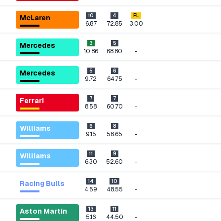
10
4
FL
McLaren
6.87
72.85
3.00
3
5
Mercedes
-
10.86
68.80
5
6
Mercedes
-
9.72
64.75
7
7
Ferrari
-
8.58
60.70
6
8
Williams
-
9.15
56.65
11
9
Williams
-
6.30
52.60
14
10
Racing Bulls
-
4.59
48.55
13
11
Aston Martin
-
5.16
44.50