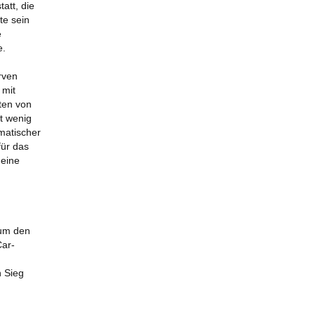
att, die
te sein
e
e.
rven
 mit
ten von
t wenig
matischer
für das
 eine
d
 um den
Car-
n Sieg