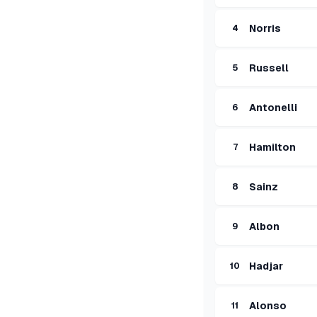
Norris
4
Russell
5
Antonelli
6
Hamilton
7
Sainz
8
Albon
9
Hadjar
10
Alonso
11