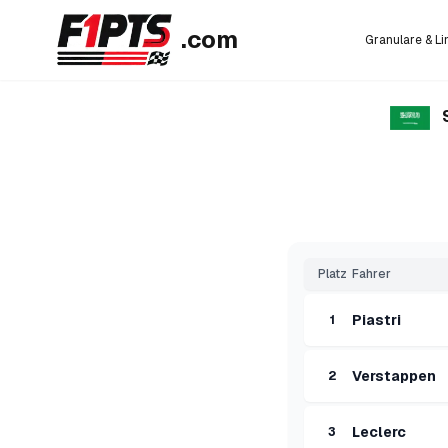
.com
Granulare & L
Platz
Fahrer
Piastri
1
Verstappen
2
Leclerc
3