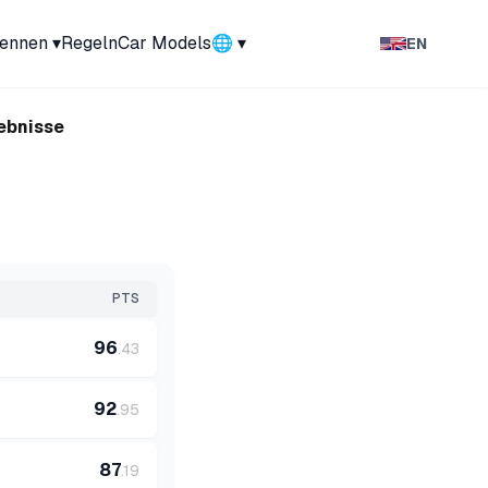
ennen
▾
Regeln
Car Models
🌐 ▾
EN
ebnisse
PTS
96
.
43
92
.
95
87
.
19