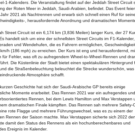
l-1-Kalenders. Die Veranstaltung findet auf der Jeddah Street Circuit st
ang der Roten Meer in Jeddah, Saudi-Arabien, befindet. Das Event feier
Jahr 2021 als Nachtrennen und erwarb sich schnell einen Ruf für sein
hwindigkeits-, herausfordernde Anordnung und dramatischen Moment
h Street Circuit ist ein 6,174 km (3,836 Meilen) langer Kurs, der 27 Ku
Es handelt sich um eine der schnellsten Street Circuits im F1-Kalender,
eraden und Wendehufen, die es Fahrern ermöglichen, Geschwindigkei
km/h (186 mph) zu erreichen. Der Kurs ist eng und herausfordernd, mi
m für Fehler, was oft zu aufregendem Wheel-to-Wheel-Rennen und dra
führt. Die Küstenlinie der Stadt bietet einen spektakulären Hintergrund 
und die Straßenbeleuchtung beleuchtet die Strecke wunderschön, was
eeindruckende Atmosphäre schafft.
 kurzen Geschichte hat sich der Saudi-Arabische GP bereits einige
sliche Momente erarbeitet. Das Rennen 2021 war ein aufregendes un
rbsorientiertes Rennen, bei dem Lewis Hamilton und Max Verstappen
 einem dramatischen Finale kämpften. Das Rennen sah mehrere Safety-
eine rote Flagge und mehrere Führungswechsel, was es zu einem der
sten Rennen der Saison machte. Max Verstappen sicherte sich 2022 de
igte damit den Status des Rennens als ein hochunberechenbares und
es Ereignis im Kalender.