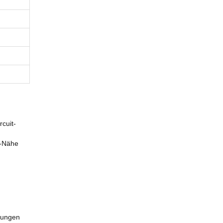
cuit-
l-Nähe
zungen