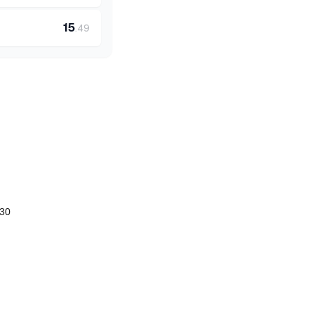
15
.
49
030