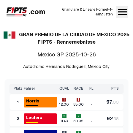
.com
Granulare & Lineare Formel-1-
Ranglisten
GRAN PREMIO DE LA CIUDAD DE MÉXICO 2025
F1PTS - Rennergebnisse
Mexico GP
2025-10-26
Autódromo Hermanos Rodríguez
,
Mexico City
Platz
Fahrer
QUAL
RACE
FL
PTS
1
1
Norris
97
.
00
1
-
12.00
85.00
2
2
Leclerc
92
.
38
2
-
11.43
80.95
5
3