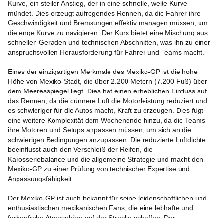
Kurve, ein steiler Anstieg, der in eine schnelle, weite Kurve
mündet. Dies erzeugt aufregendes Rennen, da die Fahrer ihre
Geschwindigkeit und Bremsungen effektiv managen müssen, um
die enge Kurve zu navigieren. Der Kurs bietet eine Mischung aus
schnellen Geraden und technischen Abschnitten, was ihn zu einer
anspruchsvollen Herausforderung für Fahrer und Teams macht.
Eines der einzigartigen Merkmale des Mexiko-GP ist die hohe
Höhe von Mexiko-Stadt, die über 2.200 Metern (7.200 Fuß) über
dem Meeresspiegel liegt. Dies hat einen erheblichen Einfluss auf
das Rennen, da die dünnere Luft die Motorleistung reduziert und
es schwieriger für die Autos macht, Kraft zu erzeugen. Dies fügt
eine weitere Komplexität dem Wochenende hinzu, da die Teams
ihre Motoren und Setups anpassen müssen, um sich an die
schwierigen Bedingungen anzupassen. Die reduzierte Luftdichte
beeinflusst auch den Verschleiß der Reifen, die
Karosseriebalance und die allgemeine Strategie und macht den
Mexiko-GP zu einer Prüfung von technischer Expertise und
Anpassungsfähigkeit.
Der Mexiko-GP ist auch bekannt für seine leidenschaftlichen und
enthusiastischen mexikanischen Fans, die eine lebhafte und
farbenfrohe Atmosphäre auf der Strecke schaffen. Der