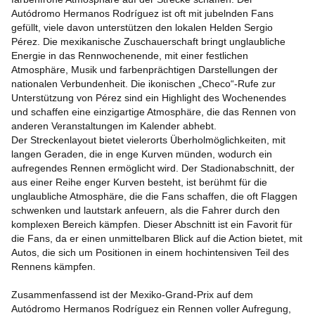
Autódromo Hermanos Rodríguez ist oft mit jubelnden Fans
gefüllt, viele davon unterstützen den lokalen Helden Sergio
Pérez. Die mexikanische Zuschauerschaft bringt unglaubliche
Energie in das Rennwochenende, mit einer festlichen
Atmosphäre, Musik und farbenprächtigen Darstellungen der
nationalen Verbundenheit. Die ikonischen „Checo“-Rufe zur
Unterstützung von Pérez sind ein Highlight des Wochenendes
und schaffen eine einzigartige Atmosphäre, die das Rennen von
anderen Veranstaltungen im Kalender abhebt.
Der Streckenlayout bietet vielerorts Überholmöglichkeiten, mit
langen Geraden, die in enge Kurven münden, wodurch ein
aufregendes Rennen ermöglicht wird. Der Stadionabschnitt, der
aus einer Reihe enger Kurven besteht, ist berühmt für die
unglaubliche Atmosphäre, die die Fans schaffen, die oft Flaggen
schwenken und lautstark anfeuern, als die Fahrer durch den
komplexen Bereich kämpfen. Dieser Abschnitt ist ein Favorit für
die Fans, da er einen unmittelbaren Blick auf die Action bietet, mit
Autos, die sich um Positionen in einem hochintensiven Teil des
Rennens kämpfen.
Zusammenfassend ist der Mexiko-Grand-Prix auf dem
Autódromo Hermanos Rodríguez ein Rennen voller Aufregung,