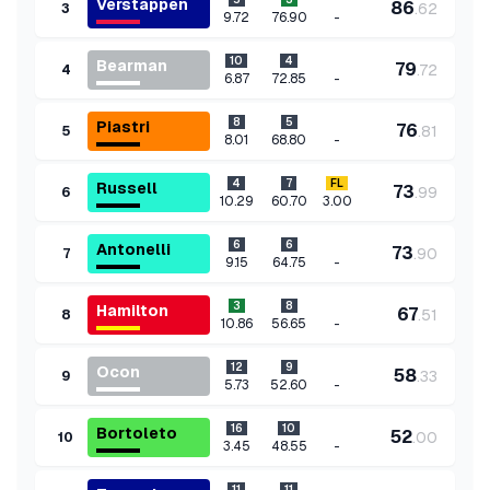
Verstappen
86
.
62
3
-
9.72
76.90
10
4
Bearman
79
.
72
4
-
6.87
72.85
8
5
Piastri
76
.
81
5
-
8.01
68.80
4
7
FL
Russell
73
.
99
6
10.29
60.70
3.00
6
6
Antonelli
73
.
90
7
-
9.15
64.75
3
8
Hamilton
67
.
51
8
-
10.86
56.65
12
9
Ocon
58
.
33
9
-
5.73
52.60
16
10
Bortoleto
52
.
00
10
-
3.45
48.55
11
11