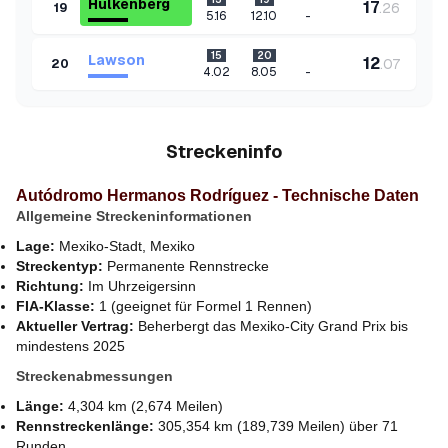
Hulkenberg
17
.
26
19
-
5.16
12.10
15
20
Lawson
12
.
07
20
-
4.02
8.05
Streckeninfo
Autódromo Hermanos Rodríguez - Technische Daten
Allgemeine Streckeninformationen
Lage:
Mexiko-Stadt, Mexiko
Streckentyp:
Permanente Rennstrecke
Richtung:
Im Uhrzeigersinn
FIA-Klasse:
1 (geeignet für Formel 1 Rennen)
Aktueller Vertrag:
Beherbergt das Mexiko-City Grand Prix bis
mindestens 2025
Streckenabmessungen
Länge:
4,304 km (2,674 Meilen)
Rennstreckenlänge:
305,354 km (189,739 Meilen) über 71
Runden