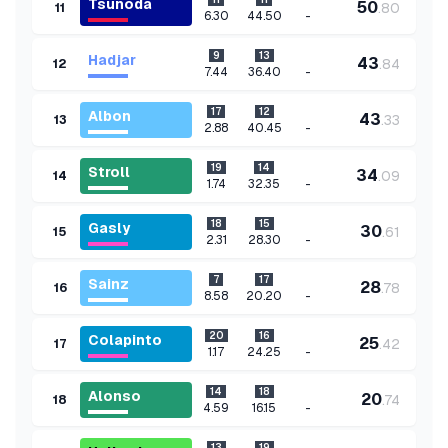
Tsunoda
50
.
80
11
-
6.30
44.50
9
13
Hadjar
43
.
84
12
-
7.44
36.40
17
12
Albon
43
.
33
13
-
2.88
40.45
19
14
Stroll
34
.
09
14
-
1.74
32.35
18
15
Gasly
30
.
61
15
-
2.31
28.30
7
17
Sainz
28
.
78
16
-
8.58
20.20
20
16
Colapinto
25
.
42
17
-
1.17
24.25
14
18
Alonso
20
.
74
18
-
4.59
16.15
13
19